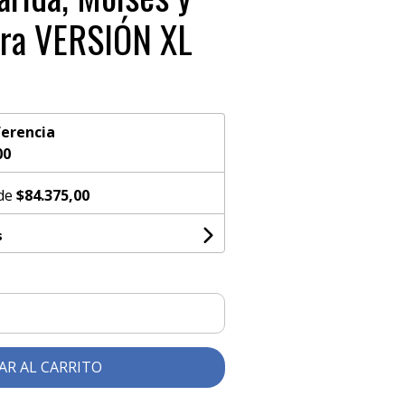
ura VERSIÓN XL
erencia
00
 de
$84.375,00
s
AR AL CARRITO