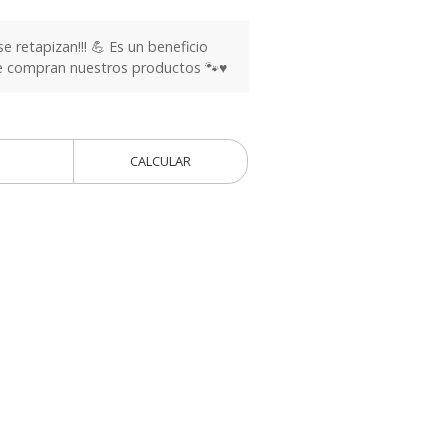
 retapizan!!! 💪 Es un beneficio
ue compran nuestros productos 🐾♥️
CALCULAR