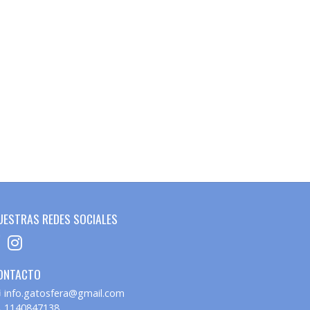
UESTRAS REDES SOCIALES
ONTACTO
info.gatosfera@gmail.com
1140847138