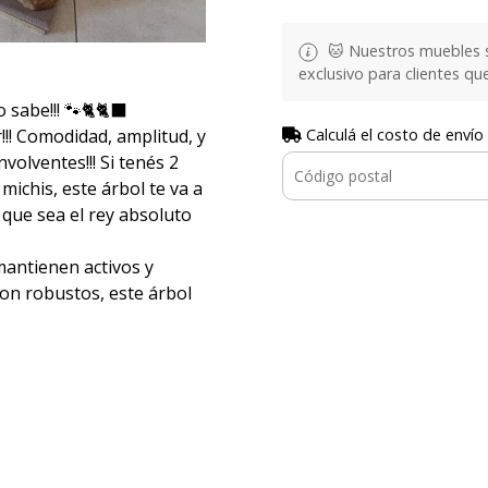
🐱 Nuestros muebles se
exclusivo para clientes q
 sabe!!! 🐾🐈🐈‍⬛
!!! Comodidad, amplitud, y
Calculá el costo de envío
volventes!!! Si tenés 2
ichis, este árbol te va a
s que sea el rey absoluto
mantienen activos y
 son robustos, este árbol
