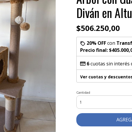
Diván en Alt
$506.250,00
20% OFF
con
Transf
Precio final:
$405.000,
6
cuotas sin interés
Ver cuotas y descuento
Cantidad
AGREG