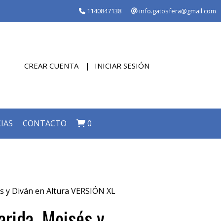
1140847138
info.gatosfera@gmail.com
CREAR CUENTA
INICIAR SESIÓN
IAS
CONTACTO
0
s y Diván en Altura VERSIÓN XL
arida, Moisés y