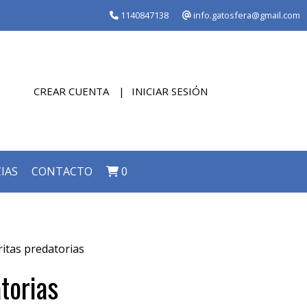
1140847138
info.gatosfera@gmail.com
CREAR CUENTA
INICIAR SESIÓN
IAS
CONTACTO
0
ritas predatorias
torias