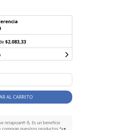
erencia
0
 de
$2.083,33
s
AR AL CARRITO
 retapizan!!! 💪 Es un beneficio
ue compran nuestros productos 🐾♥️