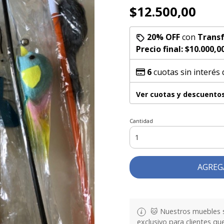
$12.500,00
20% OFF
con
Transf
Precio final:
$10.000,0
6
cuotas sin interés
Ver cuotas y descuento
Cantidad
AGREG
🐱 Nuestros muebles se
exclusivo para clientes q