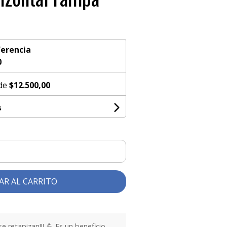
erencia
0
 de
$12.500,00
s
AR AL CARRITO
 retapizan!!! 💪 Es un beneficio