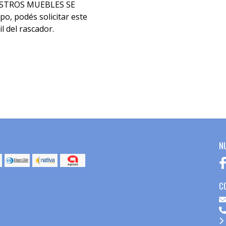
STROS MUEBLES SE
o, podés solicitar este
il del rascador.
N
C