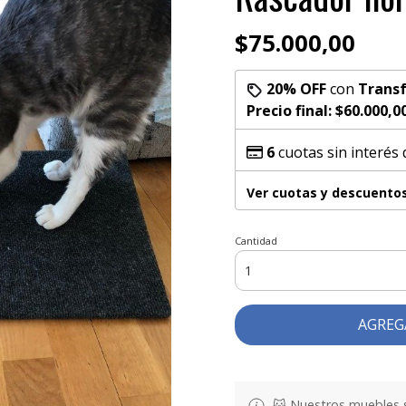
$75.000,00
20% OFF
con
Transf
Precio final:
$60.000,0
6
cuotas sin interés
Ver cuotas y descuento
Cantidad
AGREG
🐱 Nuestros muebles se