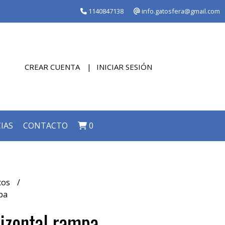
1140847138
info.gatosfera@gmail.com
CREAR CUENTA
INICIAR SESIÓN
IAS
CONTACTO
0
cos
pa
izontal rampa