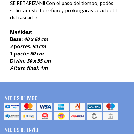
SE RETAPIZAN!! Con el paso del tiempo, podés
solicitar este beneficio y prolongarás la vida útil
del rascador.
Medida
s:
Base:
40 x 60 cm
2 po
stes: 90 cm
1 p
oste: 50 cm
Di
ván: 30 x 55 cm
Altura final: 1m
MEDIOS DE PAGO
MEDIOS DE ENVÍO